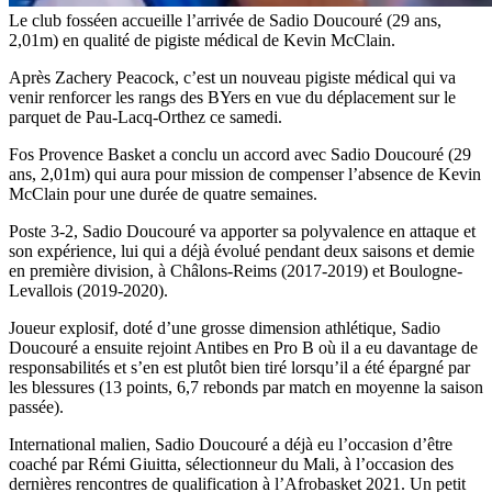
Le club fosséen accueille l’arrivée de Sadio Doucouré (29 ans,
2,01m) en qualité de pigiste médical de Kevin McClain.
Après Zachery Peacock, c’est un nouveau pigiste médical qui va
venir renforcer les rangs des BYers en vue du déplacement sur le
parquet de Pau-Lacq-Orthez ce samedi.
Fos Provence Basket a conclu un accord avec Sadio Doucouré (29
ans, 2,01m) qui aura pour mission de compenser l’absence de Kevin
McClain pour une durée de quatre semaines.
Poste 3-2, Sadio Doucouré va apporter sa polyvalence en attaque et
son expérience, lui qui a déjà évolué pendant deux saisons et demie
en première division, à Châlons-Reims (2017-2019) et Boulogne-
Levallois (2019-2020).
Joueur explosif, doté d’une grosse dimension athlétique, Sadio
Doucouré a ensuite rejoint Antibes en Pro B où il a eu davantage de
responsabilités et s’en est plutôt bien tiré lorsqu’il a été épargné par
les blessures (13 points, 6,7 rebonds par match en moyenne la saison
passée).
International malien, Sadio Doucouré a déjà eu l’occasion d’être
coaché par Rémi Giuitta, sélectionneur du Mali, à l’occasion des
dernières rencontres de qualification à l’Afrobasket 2021. Un petit