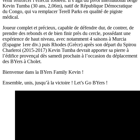
venir renforcer l’effectif fosséen. Il s’agit du pivot international belge
Kevin Tumba (30 ans, 2,06m), natif de République Démocratique
du Congo, qui va remplacer Terell Parks en qualité de pigiste
médical.
Joueur complet et précieux, capable de défendre dur, de contrer, de
prendre des rebonds et de bien finir près du cercle, possédant une
expérience de haut niveau, avec notamment 4 saisons à Murcia
(Espagne 1ere div.) puis Rhodes (Grèce) après son départ du Spirou
Charleroi (2015-2017) Kevin Tumba devrait apporter sa pierre à
l’édifice provençal dès samedi prochain à l’occasion du déplacement
des BYers à Cholet.
Bienvenue dans la BYers Family Kevin !
Ensemble, unis, jusqu’à la victoire ! Let’s Go BYers !