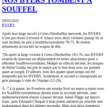
NOS BYERS TOMBENT À
SOUFFEL
29/03/2021
BYERS
Après leur large succès à Gries-Oberhoffen mercredi, les BYERS
n’ont pas réussi à revenir d’Alsace avec deux victoires puisqu’ils se
sont inclinés de peu à Souffelweyersheim 78-75. Ils restent
néanmoins accrochés au wagon de tête.
72h après la large victoire à Gries-Oberhoffen 103-76, nos BYERS
avaient de nouveau un déplacement en terres alsaciennes pour y
affronter Souffelweyersheim. Malgré un effectif décimé, les troupes
de Rémi Giuitta ont pris le match par le bon bout avec un premier
quart accompli. D’ailleurs, trois des quatre quart-temps ont été
remportés par les BYERS. Seulement, le second a correspondu au
gros passage à vide de l’équipe (12-26).
À -7 à la pause, les Fosséens ont ensuite livré un mano-a-mano avec
les Souffelweyersheimois durant toute la seconde période, sans
malheureusement réussir à passer devant. Jamar Diggs sur lancer-
franc, puis Edouard Choquet à trois points auraient pu arracher une
prolongation dans les ultimes secondes. Mais leur deux tentatives